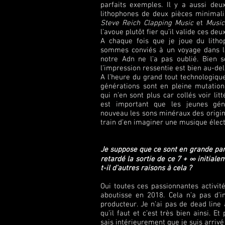
parfaits exemples. Il y a aussi de
lithophones de deux pièces minimal
Steve Reich
Clapping Music
et
Music
l’avoue plutôt fier qu’il valide ces d
A chaque fois que je joue du lith
sommes conviés à un voyage dans l
notre Adn ne l’a pas oublié. Bien s
l’impression ressentie est bien au-de
A l’heure du grand tout technologique
générations sont en pleine mutatio
qui n’en sont plus car collés voir lit
est important que les jeunes gén
nouveau les sons minéraux des origines
train d’en imaginer une musique éle
Je suppose que ce sont en grande part
retardé la sortie de ce 7 + ∞ initial
t-il d’autres raisons à cela ?
Oui toutes ces passionnantes activit
aboutisse en 2018. Cela n’a pas d’
producteur. Je n’ai pas de dead line
qu’il faut et c’est très bien ainsi. Et 
sais intérieurement que je suis arrivé