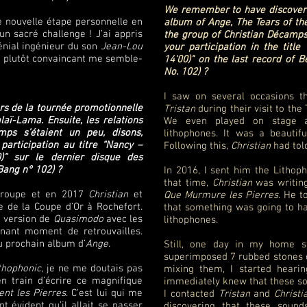
We remember to have discovere
ne nouvelle étape personnelle en
album of Ange, The Tears of the
n sacré challenge ! J’ai appris
the group of Christian Décamps 
nial ingénieur du son
Jean-Lou
your participation in the titl
t plutôt convaincant me semble-
14'00)" on the last record of B
No. 102) ?
I saw on several occasions 
ors de la tournée promotionnelle
Tristan
during their visit to the
aï-Lama. Ensuite, les relations
We even played on stage 
ps s’étaient un peu, disons,
lithophones. It was a beauti
participation au titre “Nancy –
Following this,
Christian
had tol
)” sur le dernier disque des
 Bang n° 102) ?
In 2016, I sent him the Lithoph
that time,
Christian
was writing
 groupe et en 2017
Christian
et
Que Murmure les Pierres
. He t
 de la Coupe d’Or à Rochefort.
that something was going to 
 version de
Quasimodo
avec les
lithophones.
nnant moment de retrouvailles.
u prochain album d’
Ange
.
Still, one day in my home s
superimposed 7 rubbed stones of
thophonic
, je ne me doutais pas
mixing them, I started heari
n train d’écrire ce magnifique
immediately knew that these so
nt les Pierres
. C’est lui qui me
I contacted
Tristan
and
Christi
nt évident qu’il allait se passer
discovering that these sou