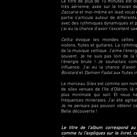
Le titre de plus de 10 minutes est di
très aérienne, axée sur le travail 
Zaccarie
et moi-même en lead vocal e
partie s’articule autour de différen
avec des rythmiques dynamiques et pla
j’ai eu la chance d’avoir l’excellent 
Celtia
évoque les mondes celtes 
violons, flutes et guitares. La rythmi
de la musique celtique. J’aime l’énerg
souvent. Je ne suis pas loin de la 
l’énergie brute ! Je souhaitais c
influence. J’ai eu la chance d’avoi
Boistard
et
Damien Fadat
aux flutes i
Le morceau
Silex
est comme son nom l
de silex venues de l’Ile d’Oléron, 
plus minimale qui soit. Et nous n
fréquences minérales. J’ai été agréa
Je ne pensais pas pouvoir obtenir c
Belle découverte !
Le titre de l’album correspond au 
comme tu l’expliques sur le livret, ce