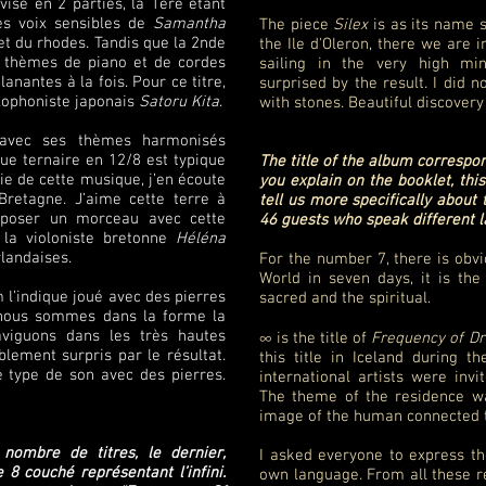
visé en 2 parties, la 1ère étant
des voix sensibles de
Samantha
The piece
Silex
is as its name s
t du rhodes. Tandis que la 2nde
the Ile d'Oleron, there we are
ts thèmes de piano et de cordes
sailing in the very high min
nantes à la fois. Pour ce titre,
surprised by the result. I did n
saxophoniste japonais
Satoru Kita
.
with stones. Beautiful discovery 
avec ses thèmes harmonisés
que ternaire en 12/8 est typique
The title of the album correspond
ie de cette musique, j’en écoute
you explain on the booklet, this
Bretagne. J’aime cette terre à
tell us more specifically about
omposer un morceau avec cette
46 guests who speak different 
r la violoniste bretonne
Héléna
rlandaises.
For the number 7, there is obvi
World in seven days, it is th
’indique joué avec des pierres
sacred and the spiritual.
là nous sommes dans la forme la
aviguons dans les très hautes
∞ is the title of
Frequency of D
blement surpris par le résultat.
this title in Iceland during t
e type de son avec des pierres.
international artists were invit
The theme of the residence 
image of the human connected t
nombre de titres, le dernier,
I asked everyone to express th
 8 couché représentant l’infini.
own language. From all these r