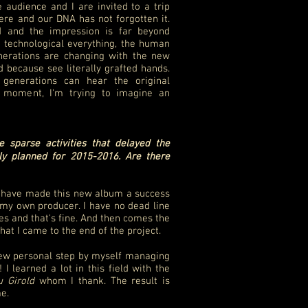
 audience and I are invited to a trip
re and our DNA has not forgotten it.
d and the impression is far beyond
t technological everything, the human
nerations are changing with the new
 because see literally grafted hands.
 generations can hear the original
e moment, I'm trying to imagine an
e sparse activities that delayed the
lly planned for 2015-2016. Are there
ies have made this new album a success
m my own producer. I have no dead line
kes and that's fine. And then comes the
that I came to the end of the project.
new personal step by myself managing
 I learned a lot in this field with the
u Girold
whom I thank. The result is
e.