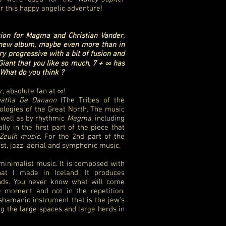
r this happy angelic adventure!
ion for Magma and Christian Vander,
ur new album, maybe even more than in
ry progressive with a bit of fusion and
iant that you like so much, 7 + ∞ has
What do you think ?
r
, absolute fan at ∞!
uatha De Danann
(The Tribes of the
logies of the Great North. The music
s well as by rhythmic
Magma
, including
lly in the first part of the piece that
Zeulh music
. For the 2nd part of the
st, jazz, aerial and symphonic music.
f minimalist music. It is composed with
that I made in Iceland. It produces
nds. You never know what will come
e moment and not in the repetition.
shamanic instrument that is the jew's
g the large spaces and large herds in