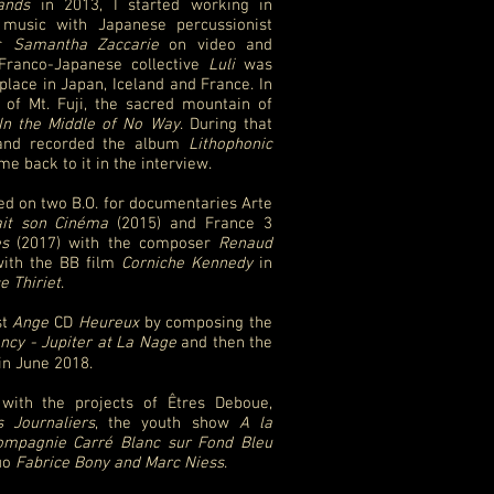
ands
in 2013, I started working in
 music with Japanese percussionist
er
Samantha Zaccarie
on video and
 Franco-Japanese collective
Luli
was
place in Japan, Iceland and France. In
 of Mt. Fuji, the sacred mountain of
In the Middle of No Way
. During that
 and recorded the album
Lithophonic
me back to it in the interview.
d on two B.O. for documentaries Arte
it son Cinéma
(2015) and France 3
es
(2017) with the composer
Renaud
with the BB film
Corniche Kennedy
in
e Thiriet
.
st
Ange
CD
Heureux
by composing the
ncy - Jupiter at La Nage
and then the
in June 2018.
with the projects of Êtres Deboue,
s Journaliers
, the youth show
A la
ompagnie Carré Blanc sur Fond Bleu
duo
Fabrice Bony and Marc Niess
.