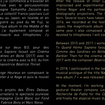
, j’ai commencé à travailler en
After the release of
Inner L
ale avec le percussionniste
improvised and experimental
pagne
Samantha Zaccarie
aux
Tomoo Nagai
and my partn
Le collectif franco-japonais
Luli
photography projections. The
ieu au Japon, en Islande et en
born. Several tours have taken 
istré au pied du Mt Fuji, la
2016, we recorded at the foot
ifique album
In the Middle of No
Japan, the magnificent album
 j’ai également composé et
same year, I also composed
sacré aux lithophones. J’y
devoted to lithophones. I will co
Between 2015 and 2017, I worke
llé sur deux B.O. pour des
Tv
Quand Homo Sapiens faisa
 Sapiens faisait son Cinéma
Comme des Sardines en Boit
ines en Boite
(2017) avec le
Barbier
. Then for the cinema 
ur le cinéma avec la B.O. du film
2017 with the composer
Béatric
mpositrice
Béatrice Thiriet.
In 2018, I participated in the la
nge
Heureux
en composant le
musical prologue of the title
Na
iter à la Nage
et puis le nouvel
new album
7 + ∞
was released 
At the moment, I'm working 
es projets des
Êtres Deboue
,
gestural theater company
Le
urnaliers
, le spectacle jeunesse
Recherche de Pablo
for the
C
mpagnie Carré Blanc sur Fond
and finally the atypical music 
e
Fabrice Bony et Marc Niess
.