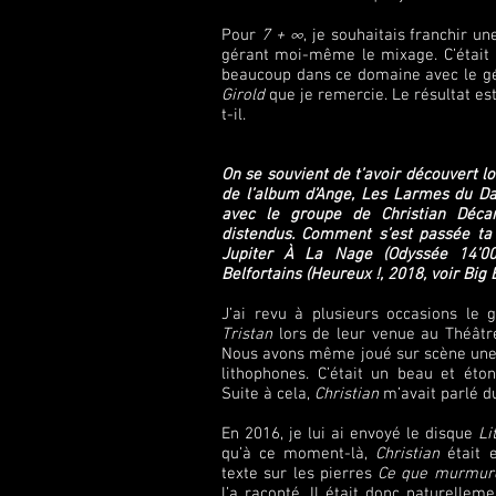
Pour
7 + ∞
, je souhaitais franchir u
gérant moi-même le mixage. C’était u
beaucoup dans ce domaine avec le gé
Girold
que je remercie. Le résultat es
t-il.
On se souvient de t’avoir découvert l
de l’album d’Ange, Les Larmes du Dal
avec le groupe de Christian Décam
distendus. Comment s’est passée ta 
Jupiter À La Nage (Odyssée 14’00
Belfortains (Heureux !, 2018, voir Big
J’ai revu à plusieurs occasions le
Tristan
lors de leur venue au Théâtre
Nous avons même joué sur scène une
lithophones. C’était un beau et éto
Suite à cela,
Christian
m’avait parlé d
En 2016, je lui ai envoyé le disque
Li
qu’à ce moment-là,
Christian
était e
texte sur les pierres
Ce que murmure
l’a raconté. Il était donc naturelleme