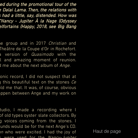
d during the promotional tour of the
 Dalai Lama. Then, the relations with
had a little, say, distended. How was
e "Nancy - Jupiter À la Nage (Odyssey
elfortains (Happy, 2018, see Big Bang
the group and in 2017
Christian
and
 Theâtre de la Coupe d'Or in Rochefort.
a version of
Quasimodo
with the
ful and amazing moment of reunion.
d me about the next album of
Ange
.
onic record, I did not suspect that at
 this beautiful text on the stones
Ce
old me that. It was, of course, obvious
happen between Ange and my work on
tudio, I made a recording where I
 old types oyster slate collectors. By
ng voices coming from the stones. I
unds would be for the next Ange's CD.
Haut de page
an
who were excited. I had the joy of
nds were used for the
Nancy-Jupiter