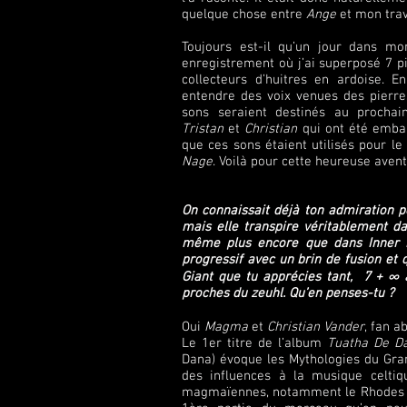
quelque chose entre
Ange
et mon trava
Toujours est-il qu’un jour dans mo
enregistrement où j’ai superposé 7 p
collecteurs d’huitres en ardoise. 
entendre des voix venues des pierres
sons seraient destinés au prochai
Tristan
et
Christian
qui ont été emball
que ces sons étaient utilisés pour l
Nage
. Voilà pour cette heureuse aven
On connaissait déjà ton admiration 
mais elle transpire véritablement d
même plus encore que dans Inner La
progressif avec un brin de fusion et
Giant que tu apprécies tant, 7 + ∞
proches du zeuhl. Qu’en penses-tu ?
Oui
Magma
et
Christian Vander
, fan a
Le 1er titre de l’album
Tuatha De D
Dana) évoque les Mythologies du Gr
des influences à la musique celti
magmaïennes, notamment le Rhodes et 