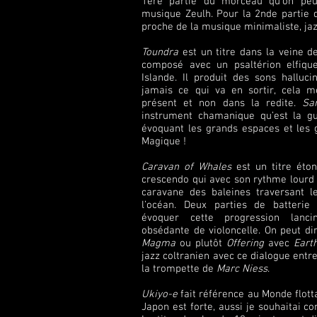
1ère partie du morceau qu’on peut
musique Zeulh. Pour la 2nde partie
proche de la musique minimaliste, ja
Toundra
est un titre dans la veine de
composé avec un psaltérion elfique
Islande. Il produit des sons halluci
jamais ce qui va en sortir, cela m
présent et non dans la redite.
Sa
instrument chamanique qu’est la g
évoquant les grands espaces et les 
Magique !
Caravan of Whales
est un titre éto
crescendo qui avec son rythme lourd
caravane des baleines traversant l
l’océan. Deux parties de batterie
évoquer cette progression lanci
obsédante de violoncelle. On peut dir
Magma
ou plutôt
Offering
avec
Eart
jazz coltranien avec ce dialogue ent
la trompette de
Marc Niess
.
Ukiyo-e
fait référence au Monde flotta
Japon est forte, aussi je souhaitai c