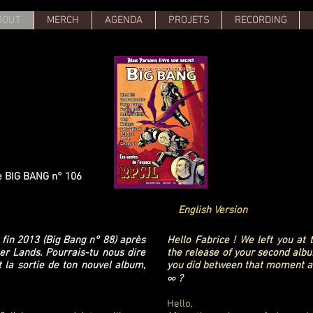
BOUT
MERCH
AGENDA
PROJETS
RECORDING
e BIG BANG n° 106
 par Henri Vaugrand
English Version
 fin 2013 (Big Bang n° 88) après
Hello Fabrice ! We left you at 
er Lands. Pourrais-tu nous dire
the release of your second albu
 la sortie de ton nouvel album,
you did between that moment an
∞ ?
Hello,