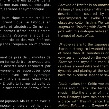
 dire qu’il est proche de la
 du morceau, nous sommes plus
Caravan of Whales
is an amazin
zz, aérienne et symphonique.
its heavy trance-like rhythm ev
deserts then covered by 
 la musique minimaliste. Il est
superimposed to evoke this
 primitif que j’ai fabriqué en
obsessive cello rhythm. We can
nants et aléatoires. On ne sait
Magma
or
Offering
with
Earth
. 
e permet d’être dans l’instant
jazz with this dialogue betwee
mantha Zaccarie
a ajouté cet
trumpet of
Marc Niess
.
uimbarde et des voix éthérées
grands troupeaux en migration.
Ukiyo-e
refers to the Japanese 
Japan is strong, so I wanted to c
of more than 10 minutes is divi
nnant de près de 8 minutes de
very aerial, focused on the wor
 en forme de transe évoque une
Zaccarie
and myself in vocal l
es déserts alors recouvert par
revolves around different them
 viennent se superposer pour
dynamic and planing at the same
nante avec cette rythmique
have the excellent Japanese sa
e qu’il y a là aussi référence à
h
. Ensuite la forme est celle du
Celtia
evokes the Celtic worlds
re le saxophone de
Satoru Kita
et
flutes and guitars. The ternar
music. I like the energy of this 
from Brittany. I love this eart
nt japonais. Ma relation avec le
a piece with this influence. I 
omposer un titre en cet honneur.
Héléna Boistard
and
Damien Fa