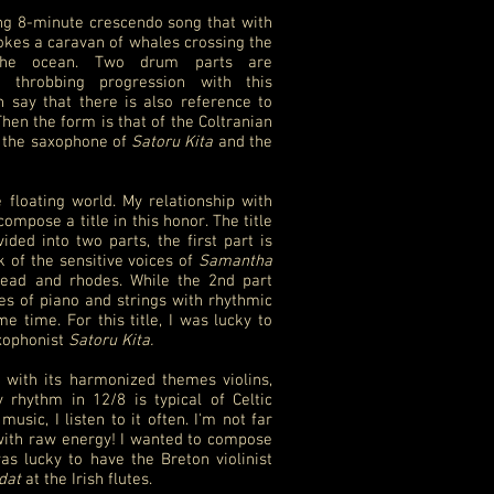
g 8-minute crescendo song that with
okes a caravan of whales crossing the
the ocean. Two drum parts are
 throbbing progression with this
 say that there is also reference to
Then the form is that of the Coltranian
n the saxophone of
Satoru Kita
and the
floating world. My relationship with
ompose a title in this honor. The title
ded into two parts, the first part is
k of the sensitive voices of
Samantha
ead and rhodes. While the 2nd part
es of piano and strings with rhythmic
 time. For this title, I was lucky to
xophonist
Satoru Kita.
 with its harmonized themes violins,
y rhythm in 12/8 is typical of Celtic
music, I listen to it often. I'm not far
h with raw energy! I wanted to compose
was lucky to have the Breton violinist
dat
at the Irish flutes.