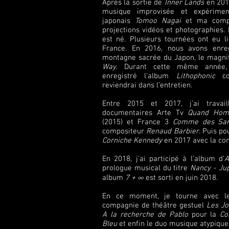
Après la sortie de
Inner Lands
en 2013
musique improvisée et expériment
japonais
Tomoo Nagai
et ma com
projections vidéos et photographies. 
est né. Plusieurs tournées ont eu l
France. En 2016, nous avons enreg
montagne sacrée du Japon, le magn
Way
. Durant cette même année,
enregistré l’album
Lithophonic
con
reviendrai dans l’entretien.
Entre 2015 et 2017, j’ai travai
documentaires Arte Tv
Quand Homo
(2015) et France 3
Comme des Sard
compositeur
Renaud Barbier
. Puis po
Corniche Kennedy
en 2017 avec la co
En 2018, j’ai participé à l’album d’
A
prologue musical du titre
Nancy - Jup
album
7 + ∞
est sorti en juin 2018.
En ce moment, je tourne avec l
compagnie de théâtre gestuel
Les Jo
A la recherche de Pablo
pour la
Co
Bleu
et enfin le duo musique atypiqu