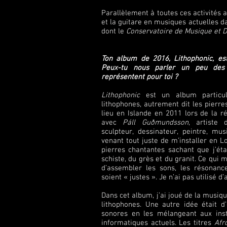
Parallèlement à toutes ces activités ar
et la guitare en musiques actuelles 
dont le
Conservatoire de Musique et 
Ton album de 2016, Lithophonic, est
Peux-tu nous parler un peu des 
représentent pour toi ?
Lithophonic
est un album particul
lithophones, autrement dit les pierr
lieu en Islande en 2011 lors de la r
avec
Páll Guðmundsson
, artiste 
sculpteur, dessinateur, peintre, mu
venant tout juste de m’installer en Lo
pierres chantantes sachant que j’éta
schiste, du grès et du granit. Ce qui m
d’assembler les sons, les résonanc
soient « justes ». Je n’ai pas utilisé d
Dans cet album, j’ai joué de la musi
lithophones. Une autre idée était d
sonores en les mélangeant aux ins
informatiques actuels. Les titres
Afro