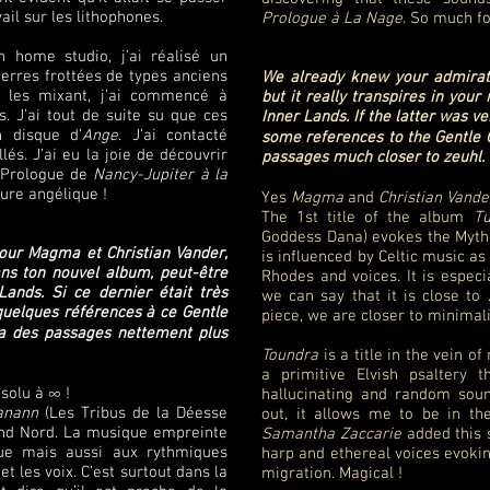
il sur les lithophones.
Prologue à La Nage
. So much fo
n home studio, j’ai réalisé un
ierres frottées de types anciens
We already knew your admirat
En les mixant, j’ai commencé à
but it really transpires in yo
. J’ai tout de suite su que ces
Inner Lands. If the latter was ve
n disque d’
Ange
. J’ai contacté
some references to the Gentle G
és. J’ai eu la joie de découvrir
passages much closer to zeuhl. 
e Prologue de
Nancy-Jupiter à la
ture angélique !
Yes
Magma
and
Christian Vande
The 1st title of the album
T
Goddess Dana) evokes the Mytho
pour Magma et Christian Vander,
is influenced by Celtic music a
ans ton nouvel album, peut-être
Rhodes and voices. It is especia
nds. Si ce dernier était très
we can say that it is close to
 quelques références à ce Gentle
piece, we are closer to minimali
 a des passages nettement plus
Toundra
is a title in the vein o
a primitive Elvish psaltery 
bsolu à ∞ !
hallucinating and random sou
anann
(Les Tribus de la Déesse
out, it allows me to be in th
and Nord. La musique empreinte
Samantha Zaccarie
added this 
que mais aussi aux rythmiques
harp and ethereal voices evokin
les voix. C’est surtout dans la
migration. Magical !