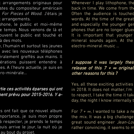
ux arrangements originaux pour
Whenever I play lithophone, the
istes du compositeur américain
back in time. We come from the
 For Pieces of Wood
. J’étais je
Often the audience is touche
eux arrangements.
words. At the time of the grea
ophone, le public et moi-même
and especially the younger ge
e temps. Nous venons de là et
phones that are no longer glued
ouvent le public est touché et
It is important that younger
là des mots.
mineral sounds again. At th
, l’humain et surtout les jeunes
electro-mineral music ...
n avec les nouveaux téléphones
téralement greffés aux mains. Il
érations puissent entendre à
I suppose it was largely thes
. A l’heure actuelle, je suis en
release of this 7 + ∞ origina
ctro-minérale…
other reasons for this ?
Yes, all these exciting activit
ie ces activités éparses qui ont
in 2018. It does not matter, I'
ement prévu pour 2015-2016. Y a-
to respect, I take the time it ta
day, the night I know internally 
és ont fait que ce nouvel album
For
7 + ∞
, I wanted to take a 
importance, je suis mon propre
the mix. It was a big challenge!
 à respecter, je prends le temps
great sound engineer
Jean-Lo
puis arrive le jour, la nuit où je
rather convincing, it seems to m
 au bout du projet.