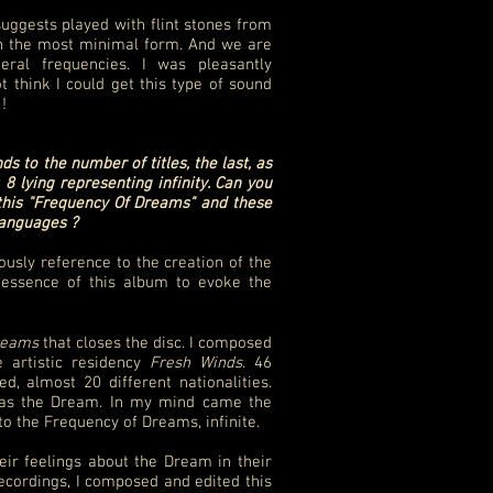
uggests played with flint stones from
 in the most minimal form. And we are
eral frequencies. I was pleasantly
ot think I could get this type of sound
!
s to the number of titles, the last, as
 8 lying representing infinity. Can you
 this "Frequency Of Dreams" and these
languages ?
ously reference to the creation of the
e essence of this album to evoke the
reams
that closes the disc. I composed
he artistic residency
Fresh Winds
. 46
ed, almost 20 different nationalities.
was the Dream. In my mind came the
o the Frequency of Dreams, infinite.
eir feelings about the Dream in their
ecordings, I composed and edited this