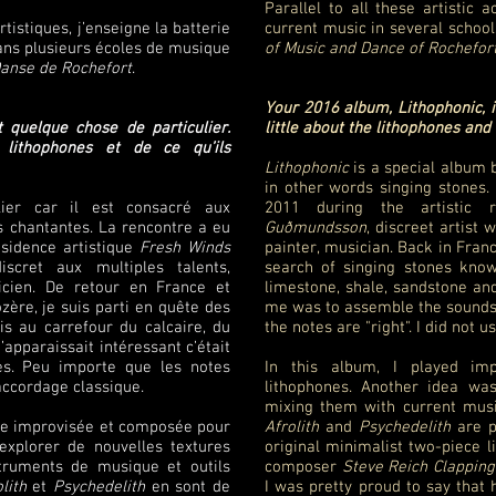
Parallel to all these artistic a
tistiques, j’enseigne la batterie
current music in several school
dans plusieurs écoles de musique
of Music and Dance of Rochefort
Danse de Rochefort
.
Your 2016 album, Lithophonic, i
 quelque chose de particulier.
little about the lithophones and
lithophones et de ce qu’ils
Lithophonic
is a special album b
in other words singing stones.
ier car il est consacré aux
2011 during the artistic 
es chantantes. La rencontre a eu
Guðmundsson
, discreet artist 
ésidence artistique
Fresh Winds
painter, musician. Back in Fran
discret aux multiples talents,
search of singing stones know
sicien. De retour en France et
limestone, shale, sandstone an
zère, je suis parti en quête des
me was to assemble the sounds, 
is au carrefour du calcaire, du
the notes are "right". I did not u
’apparaissait intéressant c’était
es. Peu importe que les notes
In this album, I played im
’accordage classique.
lithophones. Another idea wa
mixing them with current music
que improvisée et composée pour
Afrolith
and
Psychedelith
are p
’explorer de nouvelles textures
original minimalist two-piece
truments de musique et outils
composer
Steve Reich
Clapping
lith
et
Psychedelith
en sont de
I was pretty proud to say that