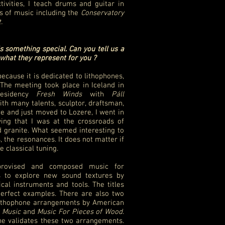
ctivities, I teach drums and guitar in
s of music including the
Conservatory
.
s something special. Can you tell us a
 what they represent for you ?
ecause it is dedicated to lithophones,
 The meeting took place in Iceland in
residency
Fresh Winds
with
Páll
with many talents, sculptor, draftsman,
ce and just moved to Lozere, I went in
ing that I was at the crossroads of
d granite. What seemed interesting to
the resonances. It does not matter if
se classical tuning.
provised and composed music for
s to explore new sound textures by
al instruments and tools. The titles
erfect examples. There are also two
 lithophone arrangements by American
 Music
and
Music For Pieces of Wood
.
 he validates these two arrangements.